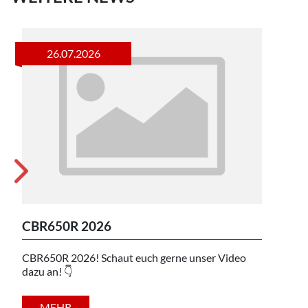
26.07.2026
CBR650R 2026
NX5
CBR650R 2026! Schaut euch gerne unser Video
NX50
dazu an! 👇
an! 
MEHR