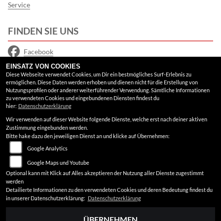
Service
FINDEN SIE UNS
Facebook
EINSATZ VON COOKIES
Instagram
Diese Webseite verwendet Cookies, um Dir ein bestmögliches Surf-Erlebnis zu
ermöglichen. Diese Daten werden erhoben und dienen nicht für die Erstellung von
Google Maps
Nutzungsprofilen oder anderer weiterführender Verwendung. Sämtliche Informationen
zu verwendeten Cookies und eingebundenen Diensten findest du
hier:
Datenschutzerklärung
RECHTLICHES
Wir verwenden auf dieser Website folgende Dienste, welche erst nach deiner aktiven
Zustimmung eingebunden werden.
AGB
Bitte hake dazu den jeweiligen Dienst an und klicke auf Übernehmen:
Google Analytics
Impressum
Google Maps und Youtube
Datenschutz
Optional kann mit Klick auf Alles akzeptieren der Nutzung aller Dienste zugestimmt
werden
Disclaimer
Detailierte Informationen zu den verwendeten Cookies und deren Bedeutung findest du
in unserer Datenschutzerklärung:
Datenschutzerklärung
Barrierefreiheit
ÜBERNEHMEN