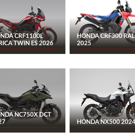
NDA CRF1100L
HONDA CRF300 RAL
RICA TWIN ES 2026
2025
NDA NC750X DCT
27
HONDA NX500 202