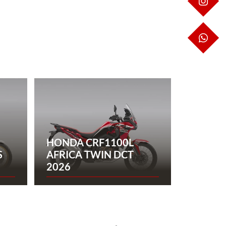
IN
WH
HONDA CRF1100L
S
AFRICA TWIN DCT
2026