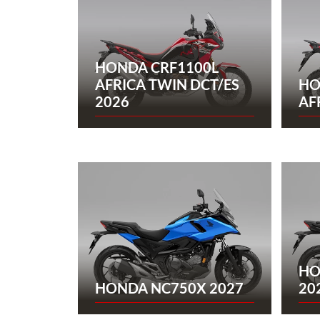
HONDA CRF1100L
AFRICA TWIN DCT/ES
HO
2026
AF
HO
HONDA NC750X 2027
20